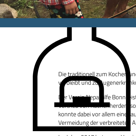
Die traditionell zum Kochen u
verbleibt und zu Augenerkrank
Der Verein Nepalhilfe Bonn lei
Vertrieb von Küchenherden, so
konnte dabei vor allem eine ra
Vermeidung der verbreiteten A